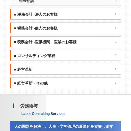
年金相談
■ 税務会計 -法人のお客様
■ 税務会計 -個人のお客様
■ 税務会計 -医療機関、医業のお客様
■ コンサルティング業務
■ 経営革新
■ 経営革新・その他
労務給与
L
a
b
o
r
C
o
n
s
u
l
t
i
n
g
S
e
r
v
i
c
e
s
人の問題を解決し、人事・労務管理の最適化を支援します