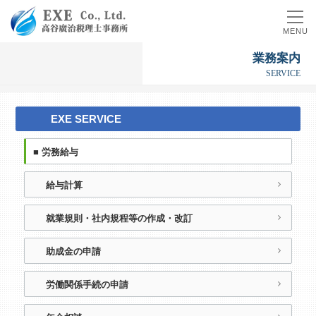
MENU
業
務
案
内
S
E
R
V
I
C
E
EXE SERVICE
■ 労務給与
給与計算
就業規則・社内規程等の作成・改訂
助成金の申請
労働関係手続の申請