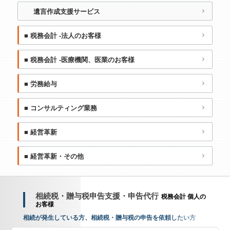
遺言作成支援サービス
■ 税務会計 -法人のお客様
■ 税務会計 -医療機関、医業のお客様
■ 労務給与
■ コンサルティング業務
■ 経営革新
■ 経営革新・その他
相続税・贈与税申告支援・申告代行
税務会計 個人の
お客様
相
続
が
発
生
し
て
い
る
方
、
相
続
税
・
贈
与
税
の
申
告
を
依
頼
し
た
い
方