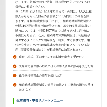
なります。財産評価のご依頼、贈与税の申告についてもお
気軽にご相談ください。
※ 1年間（1月1日から12月31日まで）の間に、1人又は複
数人からもらった財産の合計額が110万円以下の場合を除
きます。令和5年度税制改正により、相続時精算課税制度に
年間110万円の基礎控除が設けられ、2024年1月1日以降の
贈与については、年間110万円までの贈与であれば申告は
不要になります。なお、相続時精算課税制度は、相続税が
発生するタイミングで贈与税を「精算」する制度です。相
続が発生すると相続時精算課税制度の対象となっている財
産（基礎控除分は除く）が相続財産に加算されます。
現金、株式、不動産その他の財産の贈与を受けた方
夫婦間で居住用不動産又はその購入資金の贈与を受けた方
住宅取得等資金の贈与を受けた方
相続時精算課税制度の適用を前提として財産の贈与を受け
た方 など
生
前
贈
与
・
申
告
サ
ポ
ー
ト
メ
ニ
ュ
ー