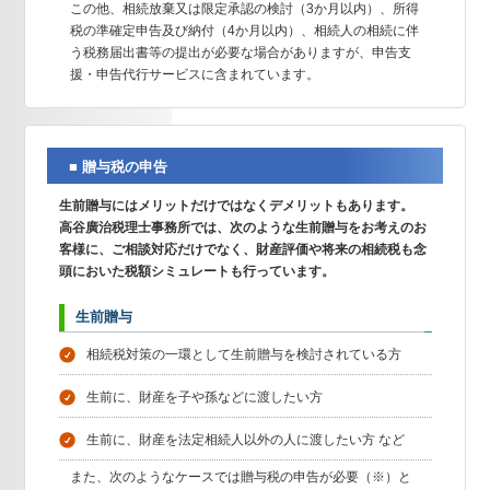
この他、相続放棄又は限定承認の検討（3か月以内）、所得
税の準確定申告及び納付（4か月以内）、相続人の相続に伴
う税務届出書等の提出が必要な場合がありますが、申告支
援・申告代行サービスに含まれています。
■ 贈与税の申告
生前贈与にはメリットだけではなくデメリットもあります。
高谷廣治税理士事務所では、次のような生前贈与をお考えのお
客様に、ご相談対応だけでなく、財産評価や将来の相続税も念
頭においた税額シミュレートも行っています。
生
前
贈
与
相続税対策の一環として生前贈与を検討されている方
生前に、財産を子や孫などに渡したい方
生前に、財産を法定相続人以外の人に渡したい方 など
また、次のようなケースでは贈与税の申告が必要（※）と