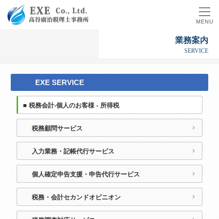
MENU
業
務
案
内
S
E
R
V
I
C
E
EXE SERVICE
■ 税務会計-個人のお客様 - 所得税
税務顧問サービス
入力業務・記帳代行サービス
個人確定申告支援・申告代行サービス
税務・会計セカンドオピニオン