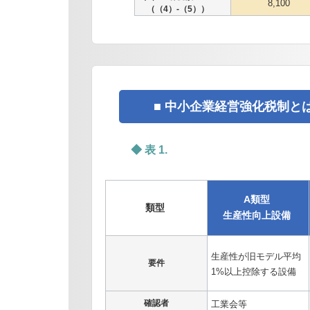
8,100
（（4）-（5））
■ 中小企業経営強化税制と
◆ 表 1.
A類型
類型
生産性向上設備
生産性が旧モデル平均
要件
1%以上控除する設備
確認者
工業会等