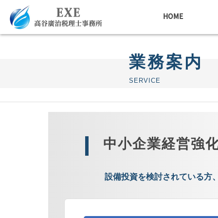
HOME
業
務
案
内
S
E
R
V
I
C
E
中小企業経営強
設
備
投
資
を
検
討
さ
れ
て
い
る
方