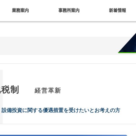
業務案内
事務所案内
新着情報
化税制
経営革新
、
設
備
投
資
に
関
す
る
優
遇
措
置
を
受
け
た
い
と
お
考
え
の
方