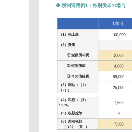
◆ 税制適用例1：特別償却の場合
1年目
（1）売上高
100,000
（2）費用
① 減価償却費
2,000
② 特別償却
4,000
③ その他経費
69,000
（3）利益（（1）-
25,000
（2）)
（4）税額（（3）
7,500
*30%）
（5）税額控除
0
（6）差引税額
7,500
（（4）-（5））