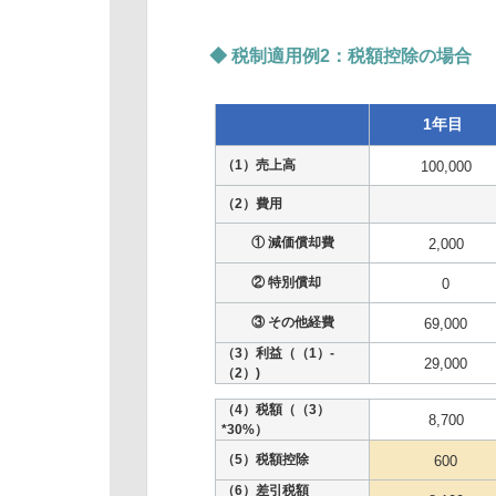
◆ 税制適用例2：税額控除の場合
1年目
（1）売上高
100,000
（2）費用
① 減価償却費
2,000
② 特別償却
0
③ その他経費
69,000
（3）利益（（1）-
29,000
（2）)
（4）税額（（3）
8,700
*30%）
（5）税額控除
600
（6）差引税額