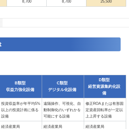
8,700
8,700
25,500
は
D類型
B類型
C類型
経営資源集約化設
収益力強化設備
デジタル化設備
備
投資収益率が年平均5%
遠隔操作、可視化、自
修正ROAまたは有形固
以上の投資計画に係る
動制御化のいずれかを
定資産回転率が一定以
設備
可能にする設備
上上昇する設備
経済産業局
経済産業局
経済産業局