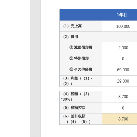
1年目
（1）売上高
100,000
（2）費用
① 減価償却費
2,000
② 特別償却
0
③ その他経費
69,000
（3）利益（（1）-
29,000
（2）)
（4）税額（（3）
8,700
*30%）
（5）税額控除
0
（6）差引税額
8,700
（（4）-（5））