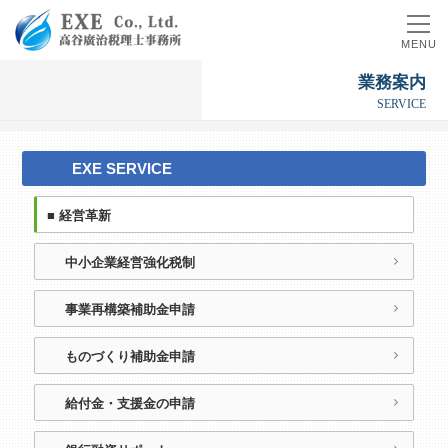
MENU
業
務
案
内
S
E
R
V
I
C
E
EXE SERVICE
■ 経営革新
中小企業経営強化税制
事業再構築補助金申請
ものづくり補助金申請
給付金・支援金の申請