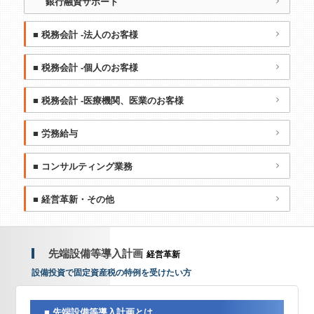
銀行融資サポート
■ 税務会計 -法人のお客様
■ 税務会計 -個人のお客様
■ 税務会計 -医療機関、医業のお客様
■ 労務給与
■ コンサルティング業務
■ 経営革新・その他
先端設備等導入計画
経営革新
設
備
投
資
で
固
定
資
産
税
の
特
例
を
受
け
た
い
方
■ 先端設備等導入計画とは