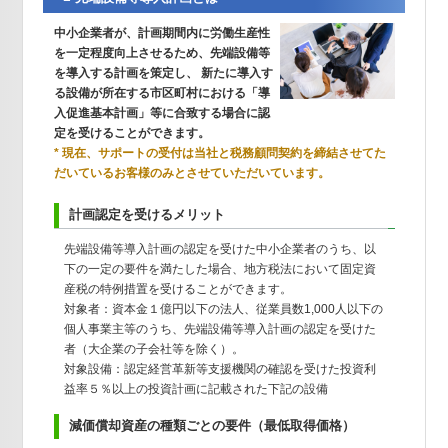
中小企業者が、計画期間内に労働生産性
を一定程度向上させるため、先端設備等
を導入する計画を策定し、 新たに導入す
る設備が所在する市区町村における「導
入促進基本計画」等に合致する場合に認
定を受けることができます。
* 現在、サポートの受付は当社と税務顧問契約を締結させてた
だいているお客様のみとさせていただいています。
計画認定を受けるメリット
先端設備等導入計画の認定を受けた中小企業者のうち、以
下の一定の要件を満たした場合、地方税法において固定資
産税の特例措置を受けることができます。
対象者：資本金１億円以下の法人、従業員数1,000人以下の
個人事業主等のうち、先端設備等導入計画の認定を受けた
者（大企業の子会社等を除く）。
対象設備：認定経営革新等支援機関の確認を受けた投資利
益率５％以上の投資計画に記載された下記の設備
減価償却資産の種類ごとの要件（最低取得価格）