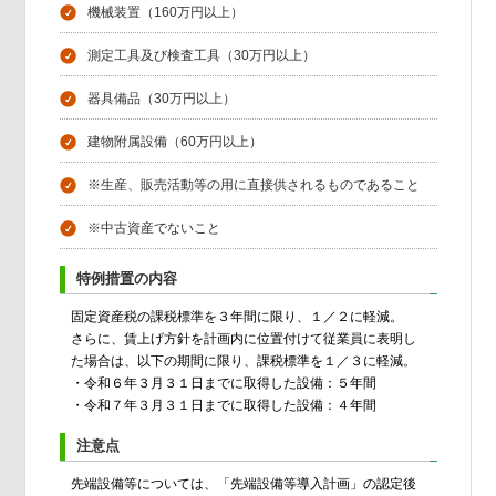
機械装置（160万円以上）
測定工具及び検査工具（30万円以上）
器具備品（30万円以上）
建物附属設備（60万円以上）
※生産、販売活動等の用に直接供されるものであること
※中古資産でないこと
特例措置の内容
固定資産税の課税標準を３年間に限り、１／２に軽減。
さらに、賃上げ方針を計画内に位置付けて従業員に表明し
た場合は、以下の期間に限り、課税標準を１／３に軽減。
・令和６年３月３１日までに取得した設備：５年間
・令和７年３月３１日までに取得した設備：４年間
注意点
先端設備等については、「先端設備等導入計画」の認定後