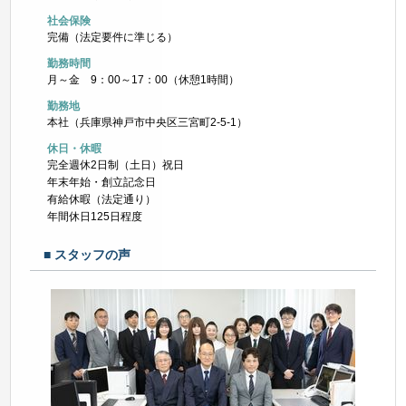
社会保険
完備（法定要件に準じる）
勤務時間
月～金 9：00～17：00（休憩1時間）
勤務地
本社（兵庫県神戸市中央区三宮町2-5-1）
休日・休暇
完全週休2日制（土日）祝日
年末年始・創立記念日
有給休暇（法定通り）
年間休日125日程度
■
ス
タ
ッ
フ
の
声