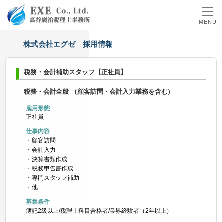
MENU
株
式
会
社
エ
グ
ゼ
採
用
情
報
税務・会計補助スタッフ【正社員】
税務・会計全般 （顧客訪問・会計入力業務を含む）
雇用形態
正社員
仕事内容
・顧客訪問
・会計入力
・決算書類作成
・税務申告書作成
・専門スタッフ補助
・他
募集条件
簿記2級以上/税理士科目合格者/業界経験者（2年以上）