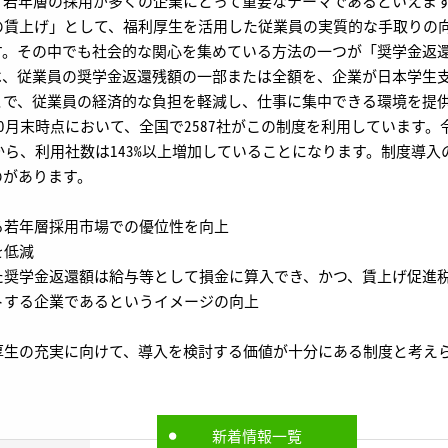
、若年層の採用が多くの企業にとって重要なテーマであるといえま
賃上げ」として、福利厚生を活用した従業員の実質的な手取りの
す。その中でも社会的な関心を集めている方法の一つが「奨学金返
、従業員の奨学金返還残額の一部または全額を、企業が日本学生支援
とで、従業員の経済的な負担を軽減し、仕事に集中できる環境を提
年10月末時点において、全国で2587社がこの制度を利用しています。
とから、利用社数は143%以上増加していることになります。制度導
のがあります。
若年層採用市場での優位性を向上
を低減
奨学金返還額は給与等として損金に算入でき、かつ、賃上げ促進
する企業であるというイメージの向上
生の充実に向けて、導入を検討する価値が十分にある制度と考え
新着情報一覧