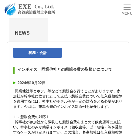
MENU
NEWS
税務・会計
インボイス 同業他社との懇親会費の取扱いについて
2024年10月02日
同業他社等とホテル等などで懇親会を行うことがありますが、参
加社が幹事社に飲食代として支払う懇親会費について仕入税額控除
を適用するには、幹事社やホテル等が一定の対応をとる必要があり
ます。今回は、懇親会費のインボイス対応例を紹介します。
１．懇親会費の対応Ⅰ
幹事社が参加社から徴収した懇親会費をまとめて飲食店等に支払
い、幹事社のみが簡易インボイス（領収書等。以下省略）等を受領
するケースが想定されますが、この場合、各参加社は仕入税額控除