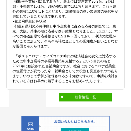
採択率を業種別に見てみると、最上位は製造業で30.9％、2位は
卸・小売業で15.1％、3位が建設業で13.1％と続きます。これら以
外の業種は10%以下にとどまり、設備投資の多い製造業の採択率が
突出していることが見て取れます。
●都道府県別応募状況
都道府県別の応募件数と中小企業者に占める応募の割合では、東
京、大阪、兵庫の順に応募が多い結果となりました。とはいえ、す
べての都道府県で応募割合が0.5％を下回っており、申請の敷居が
高いことに加えて、そもそも補助金としての認知度が低いことなど
が要因と考えられます。
「ポストコロナ・ウィズコロナ時代の経済社会の変化に対応する
ために中小企業等の事業再構築を支援する」という目的のもと
2021年に創設された当補助金ですが、社会におけるコロナ感染症
の位置付けが変わった今、補助金としての役割も見直されつつあり
ます。いつまで予算が確保されるか未知数ですので、申請を検討さ
れている方はお早めに着手することをお勧めいたします。
新着情報一覧