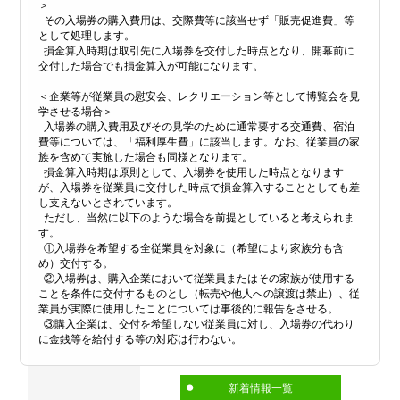
＞
その入場券の購入費用は、交際費等に該当せず「販売促進費」等
として処理します。
損金算入時期は取引先に入場券を交付した時点となり、開幕前に
交付した場合でも損金算入が可能になります。
＜企業等が従業員の慰安会、レクリエーション等として博覧会を見
学させる場合＞
入場券の購入費用及びその見学のために通常要する交通費、宿泊
費等については、「福利厚生費」に該当します。なお、従業員の家
族を含めて実施した場合も同様となります。
損金算入時期は原則として、入場券を使用した時点となります
が、入場券を従業員に交付した時点で損金算入することとしても差
し支えないとされています。
ただし、当然に以下のような場合を前提としていると考えられま
す。
①入場券を希望する全従業員を対象に（希望により家族分も含
め）交付する。
②入場券は、購入企業において従業員またはその家族が使用する
ことを条件に交付するものとし（転売や他人への譲渡は禁止）、従
業員が実際に使用したことについては事後的に報告をさせる。
③購入企業は、交付を希望しない従業員に対し、入場券の代わり
に金銭等を給付する等の対応は行わない。
新着情報一覧