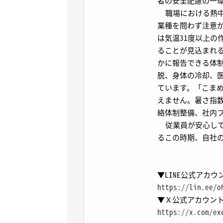
者の安全配慮の一
職場における熱中
業種を問わず注意が
は気温31度以上の
ることが見込まれ
かに報告できる体
脱、身体の冷却、
ています。「こま
えません。暑さ指数
絡体制整備、社内
従業員が安心して
るこの時期、自社
▼LINE公式アカ
https://lin.ee/o
▼Ｘ公式アカウン
https://x.com/ex