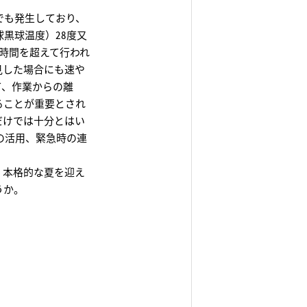
でも発生しており、
黒球温度）28度又
4時間を超えて行われ
見した場合にも速や
て、作業からの離
ることが重要とされ
だけでは十分とはい
の活用、緊急時の連
。
。本格的な夏を迎え
うか。