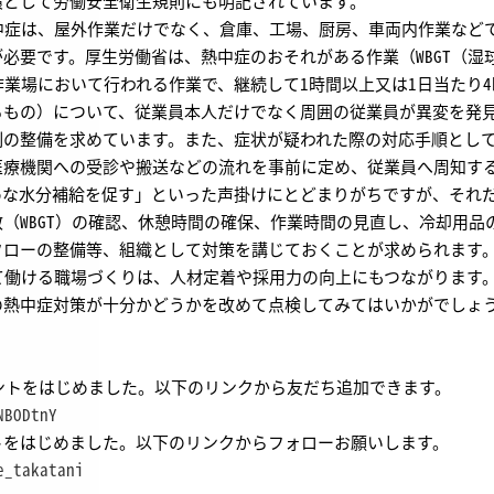
環として労働安全衛生規則にも明記されています。
症は、屋外作業だけでなく、倉庫、工場、厨房、車両内作業など
必要です。厚生労働省は、熱中症のおそれがある作業（WBGT（湿球
作業場において行われる作業で、継続して1時間以上又は1日当たり
るもの）について、従業員本人だけでなく周囲の従業員が異変を発
制の整備を求めています。また、症状が疑われた際の対応手順とし
医療機関への受診や搬送などの流れを事前に定め、従業員へ周知す
めな水分補給を促す」といった声掛けにとどまりがちですが、それ
（WBGT）の確認、休憩時間の確保、作業時間の見直し、冷却用品
フローの整備等、組織として対策を講じておくことが求められます
働ける職場づくりは、人材定着や採用力の向上にもつながります
の熱中症対策が十分かどうかを改めて点検してみてはいかがでしょ
ウントをはじめました。以下のリンクから友だち追加できます。
NBODtnY
トをはじめました。以下のリンクからフォローお願いします。
e_takatani