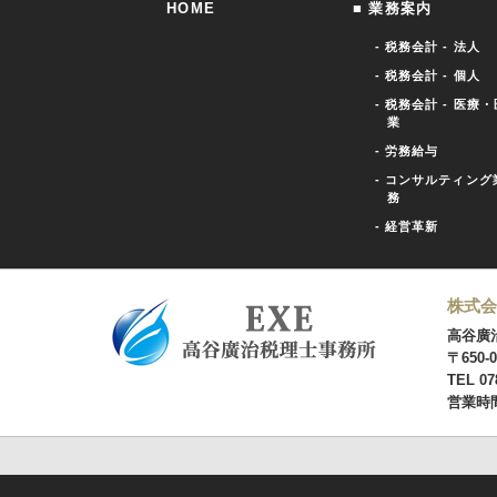
HOME
■ 業務案内
- 税務会計 - 法人
- 税務会計 - 個人
- 税務会計 - 医療・
業
- 労務給与
- コンサルティング
務
- 経営革新
株式会社
高谷廣
〒650
TEL 07
営業時間