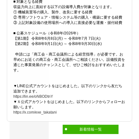
■ 対象となる経費
収益力向上に直結する以下の設備導入費が対象となります。
① 機械装置等の購入、製作、改良に要する経費
② 専用ソフトウェア・情報システム等の購入・構築に要する経費
③ 上記対象設備の使用場所への導入に直接必要な運搬・据付経費
■ 公募スケジュール（令和8年/2026年）
【第1期】 令和8年6月8日(月) ～ 令和8年7月 7日(火)
【第2期】 令和8年9月1日(火) ～ 令和8年9月30日(水)
申請には「商工会・商工会議所による経営指導」が必要です。お
早めにお近くの商工会・商工会議所へご相談ください。設備投資を
通じた事業発展のチャンスとして、ぜひご検討をおすすめいたしま
す。
▼LINE公式アカウントをはじめました。以下のリンクから友だち
追加できます。
https://lin.ee/oNBODtnY
▼Ｘ公式アカウントをはじめました。以下のリンクからフォローお
願いします。
https://x.com/exe_takatani
新着情報一覧