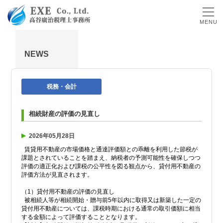
MENU
NEWS
税務・会計
相続財産の評価の見直し
2026年05月28日
賃貸用不動産の市場価格と通達評価額との乖離を利用した節税が
課題とされていることを踏まえ、納税者の予測可能性を確保しつつ
評価の適正化および課税の公平性を図る観点から、貸付用不動産の
評価方法が見直されます。
（1）貸付用不動産の評価の見直し
被相続人等が相続開始・贈与前5年以内に取得又は新築した一定の
貸付用不動産については、課税時期における通常の取引価額に相当
する金額によって評価することとなります。