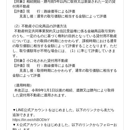
【対象】相続開始・贈与前5年以内に取得又は新築された一定の貸
付用不動産
【評価】現 行：路線価等による評価
見直し後：通常の取引価額に相当する金額によって評価
（2）不動産小口化商品の評価方法
不動産特定共同事業契約又は信託受益権に係る金融商品取引契約
のうち、一定のものに基づく権利の目的となっている貸付用不動産
については、その取得の時期にかかわらず、課税時期における通常
の取引価額に相当する金額によって評価することとなります。ただ
し、取引価額等が不明な場合には、（1）に準じて評価していきま
す。
【対象】小口化された貸付用不動産
【評価】現 行：路線価等による評価
見直し後：取得時期にかかわらず、通常の取引価額に相当する
金額によって評価
（適用時期）
本改正は、令和9年1月1日以後の相続、遺贈又は贈与により取得
した貸付用不動産に適用されます。
▼LINE公式アカウントをはじめました。以下のリンクから友だち
追加できます。
https://lin.ee/oNBODtnY
▼Ｘ公式アカウントをはじめました。以下のリンクからフォローお
願いします。