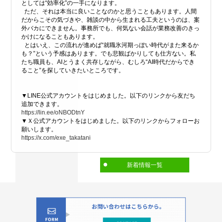
としては“効率化”の一手になります。
ただ、それは本当に良いことなのかと思うこともあります。人間
だからこその気づきや、雑談の中から生まれる工夫というのは、案
外バカにできません。事務所でも、何気ない会話が業務改善のきっ
かけになることもあります。
とはいえ、この流れが進めば“就職氷河期っぽい時代がまた来るか
も？”という予感はあります。でも悲観ばかりしても仕方ない。私
たち職員も、AIとうまく共存しながら、むしろ“AI時代だからでき
ること”を探していきたいところです。
▼LINE公式アカウントをはじめました。以下のリンクから友だち
追加できます。
https://lin.ee/oNBODtnY
▼Ｘ公式アカウントをはじめました。以下のリンクからフォローお
願いします。
https://x.com/exe_takatani
新着情報一覧