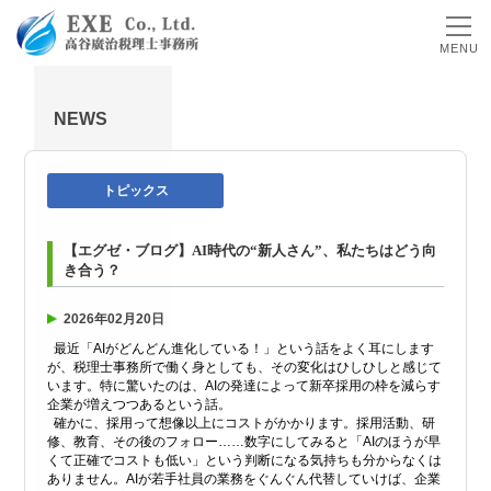
MENU
NEWS
トピックス
【エグゼ・ブログ】AI時代の“新人さん”、私たちはどう向
き合う？
2026年02月20日
最近「AIがどんどん進化している！」という話をよく耳にします
が、税理士事務所で働く身としても、その変化はひしひしと感じて
います。特に驚いたのは、AIの発達によって新卒採用の枠を減らす
企業が増えつつあるという話。
確かに、採用って想像以上にコストがかかります。採用活動、研
修、教育、その後のフォロー……数字にしてみると「AIのほうが早
くて正確でコストも低い」という判断になる気持ちも分からなくは
ありません。AIが若手社員の業務をぐんぐん代替していけば、企業